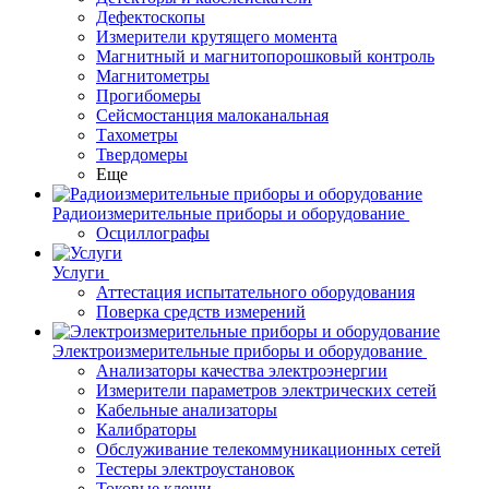
Дефектоскопы
Измерители крутящего момента
Магнитный и магнитопорошковый контроль
Магнитометры
Прогибомеры
Сейсмостанция малоканальная
Тахометры
Твердомеры
Еще
Радиоизмерительные приборы и оборудование
Осциллографы
Услуги
Аттестация испытательного оборудования
Поверка средств измерений
Электроизмерительные приборы и оборудование
Анализаторы качества электроэнергии
Измерители параметров электрических сетей
Кабельные анализаторы
Калибраторы
Обслуживание телекоммуникационных сетей
Тестеры электроустановок
Токовые клещи