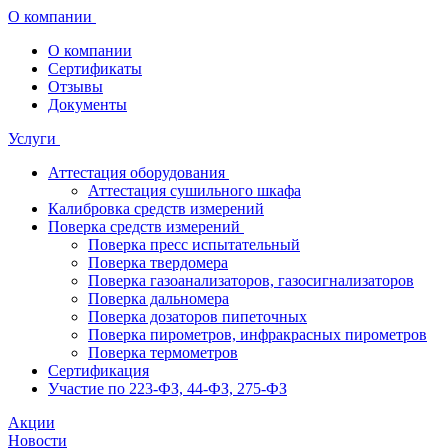
О компании
О компании
Сертификаты
Отзывы
Документы
Услуги
Аттестация оборудования
Аттестация сушильного шкафа
Калибровка средств измерений
Поверка средств измерений
Поверка пресс испытательный
Поверка твердомера
Поверка газоанализаторов, газосигнализаторов
Поверка дальномера
Поверка дозаторов пипеточных
Поверка пирометров, инфракрасных пирометров
Поверка термометров
Сертификация
Участие по 223-ФЗ, 44-ФЗ, 275-ФЗ
Акции
Новости