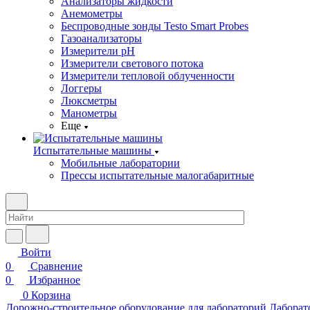
Анализаторы жидкости
Анемометры
Беспроводные зонды Testo Smart Probes
Газоанализаторы
Измерители pH
Измерители светового потока
Измерители тепловой облученности
Логгеры
Люксметры
Манометры
Еще
Испытательные машины
Мобильные лаборатории
Прессы испытательные малогабаритные
Войти
0
Сравнение
0
Избранное
0
Корзина
Дорожно-строительное оборудование для лабораторий
Лаборат