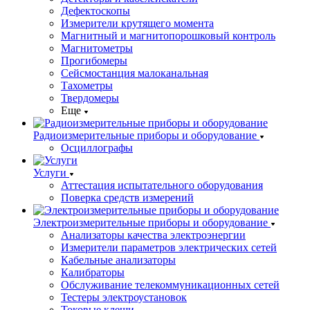
Дефектоскопы
Измерители крутящего момента
Магнитный и магнитопорошковый контроль
Магнитометры
Прогибомеры
Сейсмостанция малоканальная
Тахометры
Твердомеры
Еще
Радиоизмерительные приборы и оборудование
Осциллографы
Услуги
Аттестация испытательного оборудования
Поверка средств измерений
Электроизмерительные приборы и оборудование
Анализаторы качества электроэнергии
Измерители параметров электрических сетей
Кабельные анализаторы
Калибраторы
Обслуживание телекоммуникационных сетей
Тестеры электроустановок
Токовые клещи