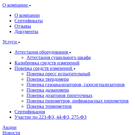
О компании
О компании
Сертификаты
Отзывы
Документы
Услуги
Аттестация оборудования
Аттестация сушильного шкафа
Калибровка средств измерений
Поверка средств измерений
Поверка пресс испытательный
Поверка твердомера
Поверка газоанализаторов, газосигнализаторов
Поверка дальномера
Поверка дозаторов пипеточных
Поверка пирометров, инфракрасных пирометров
Поверка термометров
Сертификация
Участие по 223-ФЗ, 44-ФЗ, 275-ФЗ
Акции
Новости