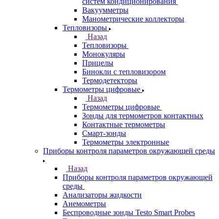
систем кондиционирования
Вакуумметры
Манометрические коллекторы
Тепловизоры
Назад
Тепловизоры
Монокуляры
Прицелы
Бинокли с тепловизором
Термодетекторы
Термометры цифровые
Назад
Термометры цифровые
Зонды для термометров контактных
Контактные термометры
Смарт-зонды
Термометры электронные
Приборы контроля параметров окружающей среды
Назад
Приборы контроля параметров окружающей
среды
Анализаторы жидкости
Анемометры
Беспроводные зонды Testo Smart Probes