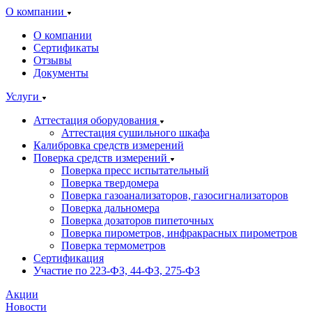
О компании
О компании
Сертификаты
Отзывы
Документы
Услуги
Аттестация оборудования
Аттестация сушильного шкафа
Калибровка средств измерений
Поверка средств измерений
Поверка пресс испытательный
Поверка твердомера
Поверка газоанализаторов, газосигнализаторов
Поверка дальномера
Поверка дозаторов пипеточных
Поверка пирометров, инфракрасных пирометров
Поверка термометров
Сертификация
Участие по 223-ФЗ, 44-ФЗ, 275-ФЗ
Акции
Новости