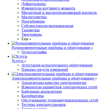
Дефектоскопы
Измерители крутящего момента
Магнитный и магнитопорошковый контроль
Магнитометры
Прогибомеры
Сейсмостанция малоканальная
Тахометры
Твердомеры
Еще
Радиоизмерительные приборы и оборудование
Осциллографы
Услуги
Аттестация испытательного оборудования
Поверка средств измерений
Электроизмерительные приборы и оборудование
Анализаторы качества электроэнергии
Измерители параметров электрических сетей
Кабельные анализаторы
Калибраторы
Обслуживание телекоммуникационных сетей
Тестеры электроустановок
Токовые клещи