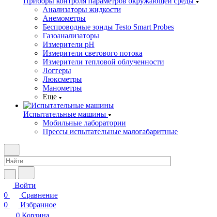
Приборы контроля параметров окружающей среды
Анализаторы жидкости
Анемометры
Беспроводные зонды Testo Smart Probes
Газоанализаторы
Измерители pH
Измерители светового потока
Измерители тепловой облученности
Логгеры
Люксметры
Манометры
Еще
Испытательные машины
Мобильные лаборатории
Прессы испытательные малогабаритные
Войти
0
Сравнение
0
Избранное
0
Корзина