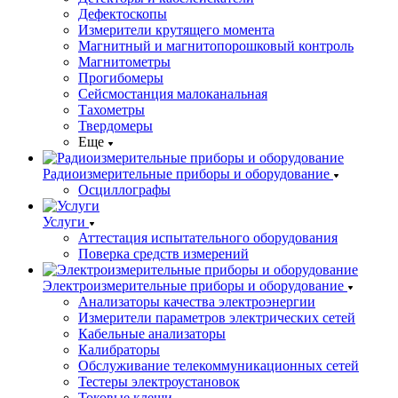
Дефектоскопы
Измерители крутящего момента
Магнитный и магнитопорошковый контроль
Магнитометры
Прогибомеры
Сейсмостанция малоканальная
Тахометры
Твердомеры
Еще
Радиоизмерительные приборы и оборудование
Осциллографы
Услуги
Аттестация испытательного оборудования
Поверка средств измерений
Электроизмерительные приборы и оборудование
Анализаторы качества электроэнергии
Измерители параметров электрических сетей
Кабельные анализаторы
Калибраторы
Обслуживание телекоммуникационных сетей
Тестеры электроустановок
Токовые клещи