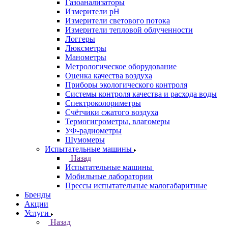
Газоанализаторы
Измерители pH
Измерители светового потока
Измерители тепловой облученности
Логгеры
Люксметры
Манометры
Метрологическое оборудование
Оценка качества воздуха
Приборы экологического контроля
Системы контроля качества и расхода воды
Спектроколориметры
Счётчики сжатого воздуха
Термогигрометры, влагомеры
УФ-радиометры
Шумомеры
Испытательные машины
Назад
Испытательные машины
Мобильные лаборатории
Прессы испытательные малогабаритные
Бренды
Акции
Услуги
Назад