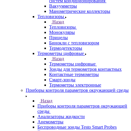
систем кондиционирования
Вакуумметры
Манометрические коллекторы
Тепловизоры
Назад
Тепловизоры
Монокуляры
Прицелы
Бинокли с тепловизором
Термодетекторы
Термометры цифровые
Назад
Термометры цифровые
Зонды для термометров контактных
Контактные термометры
Смарт-зонды
Термометры электронные
Приборы контроля параметров окружающей среды
Назад
Приборы контроля параметров окружающей
среды
Анализаторы жидкости
Анемометры
Беспроводные зонды Testo Smart Probes