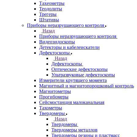
Тахеометры
Теодолиты
Трегеры
Штативы
Приборы неразрушающего контроля
Назад
Приборы неразрушающего контроля
Видеоэндоскопы
Детекторы и кабелеискатели
Дефектоскопы
Назад
Дефектоскопы
Оптические дефектоскопы
Ультразвуковые дефектоскопы
Измерители крутящего момента
Магнитный и магнитопорошковый контроль
Магнитометры
Прогибомеры
Сейсмостанция малоканальная
Тахометры
Твердомеры
Назад
Твердомеры
Твердомеры металлов
Твердомеры резины и пластмасс