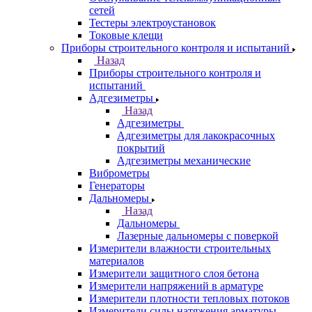
сетей
Тестеры электроустановок
Токовые клещи
Приборы строительного контроля и испытаний
Назад
Приборы строительного контроля и
испытаний
Адгезиметры
Назад
Адгезиметры
Адгезиметры для лакокрасочных
покрытий
Адгезиметры механические
Виброметры
Генераторы
Дальномеры
Назад
Дальномеры
Лазерные дальномеры с поверкой
Измерители влажности строительных
материалов
Измерители защитного слоя бетона
Измерители напряжений в арматуре
Измерители плотности тепловых потоков
Измерители силы натяжения арматуры