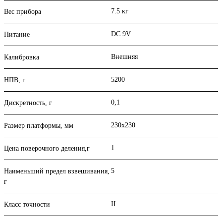
7.5 кг
Вес прибора
DC 9V
Питание
Внешняя
Калибровка
5200
НПВ, г
0,1
Дискретность, г
230x230
Размер платформы, мм
1
Цена поверочного деления,г
5
Наименьший предел взвешивания,
г
II
Класс точности