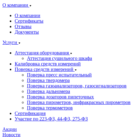
О компании
О компании
Сертификаты
Отзывы
Документы
Услуги
Аттестация оборудования
Аттестация сушильного шкафа
Калибровка средств измерений
Поверка средств измерений
Поверка пресс испытательный
Поверка твердомера
Поверка газоанализаторов, газосигнализаторов
Поверка дальномера
Поверка дозаторов пипеточных
Поверка пирометров, инфракрасных пирометров
Поверка термометров
Сертификация
Участие по 223-ФЗ, 44-ФЗ, 275-ФЗ
Акции
Новости