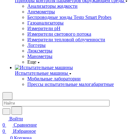
Приборы контроля параметров окружающей среды
Анализаторы жидкости
Анемометры
Беспроводные зонды Testo Smart Probes
Газоанализаторы
Измерители pH
Измерители светового потока
Измерители тепловой облученности
Логгеры
Люксметры
Манометры
Еще
Испытательные машины
Мобильные лаборатории
Прессы испытательные малогабаритные
Войти
0
Сравнение
0
Избранное
0
Корзина