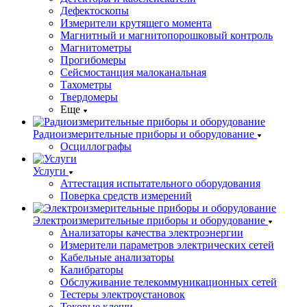
Дефектоскопы
Измерители крутящего момента
Магнитный и магнитопорошковый контроль
Магнитометры
Прогибомеры
Сейсмостанция малоканальная
Тахометры
Твердомеры
Еще
Радиоизмерительные приборы и оборудование
Осциллографы
Услуги
Аттестация испытательного оборудования
Поверка средств измерений
Электроизмерительные приборы и оборудование
Анализаторы качества электроэнергии
Измерители параметров электрических сетей
Кабельные анализаторы
Калибраторы
Обслуживание телекоммуникационных сетей
Тестеры электроустановок
Токовые клещи