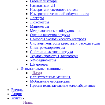
Газоанализаторы
Измерители pH
Измерители светового потока
Измерители тепловой облученности
Логгеры
Люксметры
Манометры
Метрологическое оборудование
Оценка качества воздуха
Приборы экологического контроля
Системы контроля качества и расхода воды
Спектроколориметры
Счётчики сжатого воздуха
Термогигрометры, влагомеры
УФ-радиометры
Шумомеры
Испытательные машины
Назад
Испытательные машины
Мобильные лаборатории
Прессы испытательные малогабаритные
Бренды
Акции
Услуги
Назад