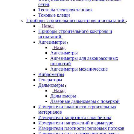
сетей
Тестеры электроустановок
Токовые клещи
Приборы строительного контроля и испытаний
Назад
Приборы строительного контроля и
испытаний
Адгезиметры
Назад
Адгезиметры
Адгезиметры для лакокрасочных
покрытий
Адгезиметры механические
Виброметры
Генераторы
Дальномеры
Назад
Дальномеры
Лазерные дальномеры с поверкой
Измерители влажности строительных
материалов
Измерители защитного слоя бетона
Измерители напряжений в арматуре
Измерители плотности тепловых потоков
Измерители силы натяжения арматуры