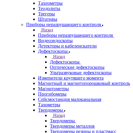
Тахеометры
Теодолиты
Трегеры
Штативы
Приборы неразрушающего контроля
Назад
Приборы неразрушающего контроля
Видеоэндоскопы
Детекторы и кабелеискатели
Дефектоскопы
Назад
Дефектоскопы
Оптические дефектоскопы
Ультразвуковые дефектоскопы
Измерители крутящего момента
Магнитный и магнитопорошковый контроль
Магнитометры
Прогибомеры
Сейсмостанция малоканальная
Тахометры
Твердомеры
Назад
Твердомеры
Твердомеры металлов
Твердомеры резины и пластмасс