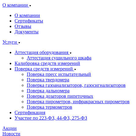
О компании
О компании
Сертификаты
Отзывы
Документы
Услуги
Аттестация оборудования
Аттестация сушильного шкафа
Калибровка средств измерений
Поверка средств измерений
Поверка пресс испытательный
Поверка твердомера
Поверка газоанализаторов, газосигнализаторов
Поверка дальномера
Поверка дозаторов пипеточных
Поверка пирометров, инфракрасных пирометров
Поверка термометров
Сертификация
Участие по 223-ФЗ, 44-ФЗ, 275-ФЗ
Акции
Новости