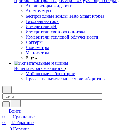
Приборы контроля параметров окружающей среды
Анализаторы жидкости
Анемометры
Беспроводные зонды Testo Smart Probes
Газоанализаторы
Измерители pH
Измерители светового потока
Измерители тепловой облученности
Логгеры
Люксметры
Манометры
Еще
Испытательные машины
Мобильные лаборатории
Прессы испытательные малогабаритные
Войти
0
Сравнение
0
Избранное
0
Корзина