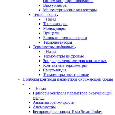
систем кондиционирования
Вакуумметры
Манометрические коллекторы
Тепловизоры
Назад
Тепловизоры
Монокуляры
Прицелы
Бинокли с тепловизором
Термодетекторы
Термометры цифровые
Назад
Термометры цифровые
Зонды для термометров контактных
Контактные термометры
Смарт-зонды
Термометры электронные
Приборы контроля параметров окружающей среды
Назад
Приборы контроля параметров окружающей
среды
Анализаторы жидкости
Анемометры
Беспроводные зонды Testo Smart Probes