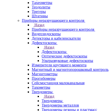
Тахеометры
Теодолиты
Трегеры
Штативы
Приборы неразрушающего контроля
Назад
Приборы неразрушающего контроля
Видеоэндоскопы
Детекторы и кабелеискатели
Дефектоскопы
Назад
Дефектоскопы
Оптические дефектоскопы
Ультразвуковые дефектоскопы
Измерители крутящего момента
Магнитный и магнитопорошковый контроль
Магнитометры
Прогибомеры
Сейсмостанция малоканальная
Тахометры
Твердомеры
Назад
Твердомеры
Твердомеры металлов
Твердомеры резины и пластмасс