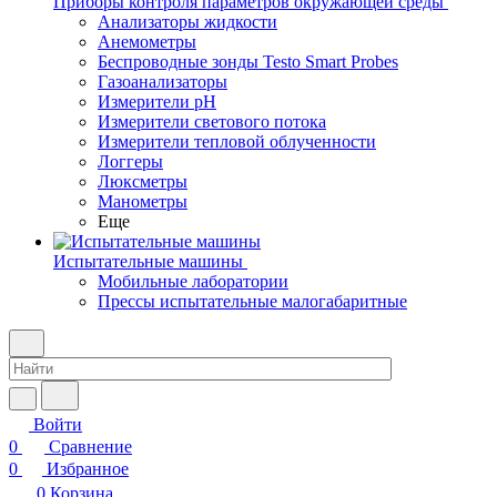
Приборы контроля параметров окружающей среды
Анализаторы жидкости
Анемометры
Беспроводные зонды Testo Smart Probes
Газоанализаторы
Измерители pH
Измерители светового потока
Измерители тепловой облученности
Логгеры
Люксметры
Манометры
Еще
Испытательные машины
Мобильные лаборатории
Прессы испытательные малогабаритные
Войти
0
Сравнение
0
Избранное
0
Корзина