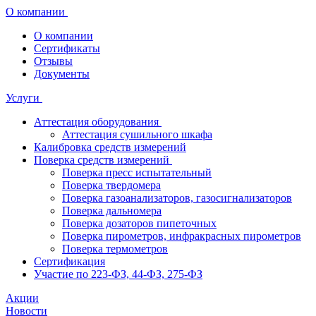
О компании
О компании
Сертификаты
Отзывы
Документы
Услуги
Аттестация оборудования
Аттестация сушильного шкафа
Калибровка средств измерений
Поверка средств измерений
Поверка пресс испытательный
Поверка твердомера
Поверка газоанализаторов, газосигнализаторов
Поверка дальномера
Поверка дозаторов пипеточных
Поверка пирометров, инфракрасных пирометров
Поверка термометров
Сертификация
Участие по 223-ФЗ, 44-ФЗ, 275-ФЗ
Акции
Новости