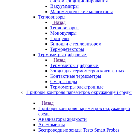
систем кондиционирования
Вакуумметры
Манометрические коллекторы
Тепловизоры
Назад
Тепловизоры
Монокуляры
Прицелы
Бинокли с тепловизором
Термодетекторы
Термометры цифровые
Назад
Термометры цифровые
Зонды для термометров контактных
Контактные термометры
Смарт-зонды
Термометры электронные
Приборы контроля параметров окружающей среды
Назад
Приборы контроля параметров окружающей
среды
Анализаторы жидкости
Анемометры
Беспроводные зонды Testo Smart Probes