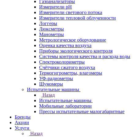
Газоанализаторы
Измерители pH
Измерители светового потока
Измерители тепловой облученности
Логгеры
Люксметры
Манометры
Метрологическое оборудование
Оценка качества воздуха
Приборы экологического контроля
Системы контроля качества и расхода воды
Спектроколориметры
Счётчики сжатого воздуха
Термогигрометры, влагомеры
УФ-радиометры
Шумомеры
Испытательные машины
Назад
Испытательные машины
Мобильные лаборатории
Прессы испытательные малогабаритные
Бренды
Акции
Услуги
Назад