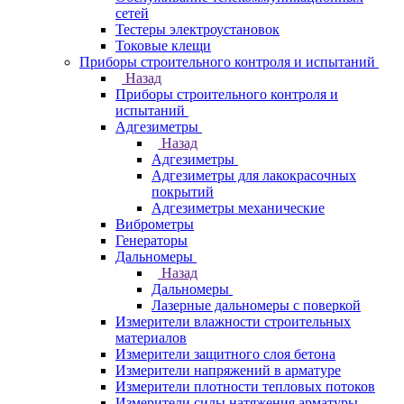
сетей
Тестеры электроустановок
Токовые клещи
Приборы строительного контроля и испытаний
Назад
Приборы строительного контроля и
испытаний
Адгезиметры
Назад
Адгезиметры
Адгезиметры для лакокрасочных
покрытий
Адгезиметры механические
Виброметры
Генераторы
Дальномеры
Назад
Дальномеры
Лазерные дальномеры с поверкой
Измерители влажности строительных
материалов
Измерители защитного слоя бетона
Измерители напряжений в арматуре
Измерители плотности тепловых потоков
Измерители силы натяжения арматуры