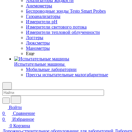
Анализаторы жидкости
Анемометры
Беспроводные зонды Testo Smart Probes
Газоанализаторы
Измерители pH
Измерители светового потока
Измерители тепловой облученности
Логгеры
Люксметры
Манометры
Еще
Испытательные машины
Мобильные лаборатории
Прессы испытательные малогабаритные
Войти
0
Сравнение
0
Избранное
0
Корзина
Дорожно-строительное оборудование для лабораторий
Лаборат