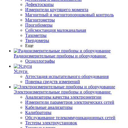
Дефектоскопы
Измерители крутящего момента
Магнитный и магнитопорошковый контроль
Магнитометры
Прогибомеры
Сейсмостанция малоканальная
Тахометры
Твердомеры
Еще
Радиоизмерительные приборы и оборудование
Осциллографы
Услуги
Аттестация испытательного оборудования
Поверка средств измерений
Электроизмерительные приборы и оборудование
Анализаторы качества электроэнергии
Измерители параметров электрических сетей
Кабельные анализаторы
Калибраторы
Обслуживание телекоммуникационных сетей
Тестеры электроустановок
Токовые клещи