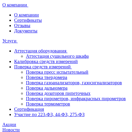
О компании
О компании
Сертификаты
Отзывы
Документы
Услуги
Аттестация оборудования
Аттестация сушильного шкафа
Калибровка средств измерений
Поверка средств измерений
Поверка пресс испытательный
Поверка твердомера
Поверка газоанализаторов, газосигнализаторов
Поверка дальномера
Поверка дозаторов пипеточных
Поверка пирометров, инфракрасных пирометров
Поверка термометров
Сертификация
Участие по 223-ФЗ, 44-ФЗ, 275-ФЗ
Акции
Новости