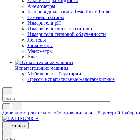
Анализаторы жидкости
Анемометры
Беспроводные зонды Testo Smart Probes
Газоанализаторы
Измерители pH
Измерители светового потока
Измерители тепловой облученности
Логгеры
Люксметры
Манометры
Еще
Испытательные машины
Мобильные лаборатории
Прессы испытательные малогабаритные
Дорожно-строительное оборудование для лабораторий
Лаборат
Каталог