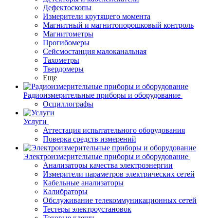
Дефектоскопы
Измерители крутящего момента
Магнитный и магнитопорошковый контроль
Магнитометры
Прогибомеры
Сейсмостанция малоканальная
Тахометры
Твердомеры
Еще
Радиоизмерительные приборы и оборудование
Осциллографы
Услуги
Аттестация испытательного оборудования
Поверка средств измерений
Электроизмерительные приборы и оборудование
Анализаторы качества электроэнергии
Измерители параметров электрических сетей
Кабельные анализаторы
Калибраторы
Обслуживание телекоммуникационных сетей
Тестеры электроустановок
Токовые клещи