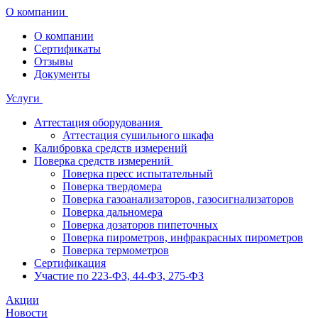
О компании
О компании
Сертификаты
Отзывы
Документы
Услуги
Аттестация оборудования
Аттестация сушильного шкафа
Калибровка средств измерений
Поверка средств измерений
Поверка пресс испытательный
Поверка твердомера
Поверка газоанализаторов, газосигнализаторов
Поверка дальномера
Поверка дозаторов пипеточных
Поверка пирометров, инфракрасных пирометров
Поверка термометров
Сертификация
Участие по 223-ФЗ, 44-ФЗ, 275-ФЗ
Акции
Новости