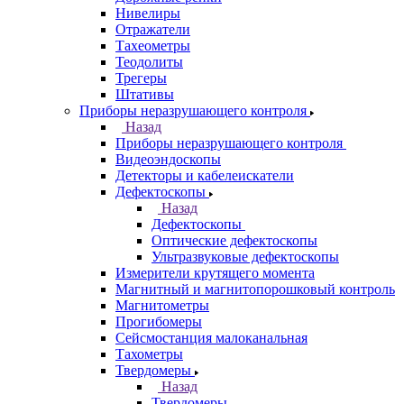
Нивелиры
Отражатели
Тахеометры
Теодолиты
Трегеры
Штативы
Приборы неразрушающего контроля
Назад
Приборы неразрушающего контроля
Видеоэндоскопы
Детекторы и кабелеискатели
Дефектоскопы
Назад
Дефектоскопы
Оптические дефектоскопы
Ультразвуковые дефектоскопы
Измерители крутящего момента
Магнитный и магнитопорошковый контроль
Магнитометры
Прогибомеры
Сейсмостанция малоканальная
Тахометры
Твердомеры
Назад
Твердомеры