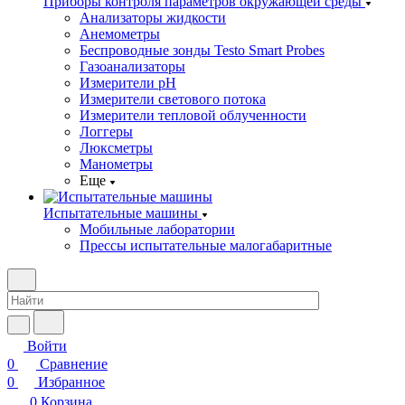
Приборы контроля параметров окружающей среды
Анализаторы жидкости
Анемометры
Беспроводные зонды Testo Smart Probes
Газоанализаторы
Измерители pH
Измерители светового потока
Измерители тепловой облученности
Логгеры
Люксметры
Манометры
Еще
Испытательные машины
Мобильные лаборатории
Прессы испытательные малогабаритные
Войти
0
Сравнение
0
Избранное
0
Корзина