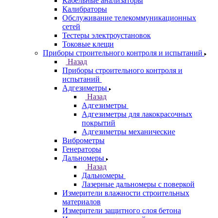
Кабельные анализаторы
Калибраторы
Обслуживание телекоммуникационных
сетей
Тестеры электроустановок
Токовые клещи
Приборы строительного контроля и испытаний
Назад
Приборы строительного контроля и
испытаний
Адгезиметры
Назад
Адгезиметры
Адгезиметры для лакокрасочных
покрытий
Адгезиметры механические
Виброметры
Генераторы
Дальномеры
Назад
Дальномеры
Лазерные дальномеры с поверкой
Измерители влажности строительных
материалов
Измерители защитного слоя бетона