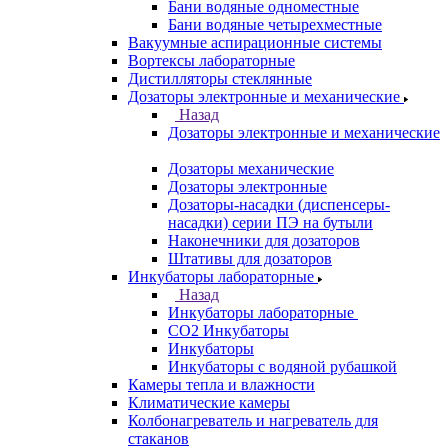
Бани водяные одноместные
Бани водяные четырехместные
Вакуумные аспирационные системы
Вортексы лабораторные
Дистилляторы стеклянные
Дозаторы электронные и механические
Назад
Дозаторы электронные и механические
Дозаторы механические
Дозаторы электронные
Дозаторы-насадки (диспенсеры-
насадки) серии ПЭ на бутыли
Наконечники для дозаторов
Штативы для дозаторов
Инкубаторы лабораторные
Назад
Инкубаторы лабораторные
CO2 Инкубаторы
Инкубаторы
Инкубаторы с водяной рубашкой
Камеры тепла и влажности
Климатические камеры
Колбонагреватель и нагреватель для
стаканов