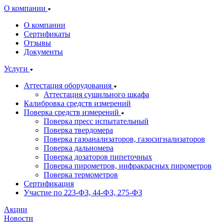
О компании
О компании
Сертификаты
Отзывы
Документы
Услуги
Аттестация оборудования
Аттестация сушильного шкафа
Калибровка средств измерений
Поверка средств измерений
Поверка пресс испытательный
Поверка твердомера
Поверка газоанализаторов, газосигнализаторов
Поверка дальномера
Поверка дозаторов пипеточных
Поверка пирометров, инфракрасных пирометров
Поверка термометров
Сертификация
Участие по 223-ФЗ, 44-ФЗ, 275-ФЗ
Акции
Новости