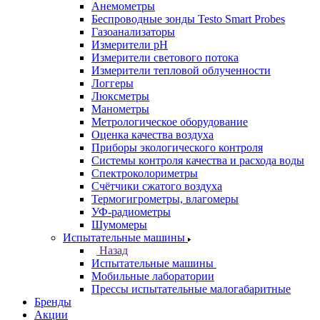
Анемометры
Беспроводные зонды Testo Smart Probes
Газоанализаторы
Измерители pH
Измерители светового потока
Измерители тепловой облученности
Логгеры
Люксметры
Манометры
Метрологическое оборудование
Оценка качества воздуха
Приборы экологического контроля
Системы контроля качества и расхода воды
Спектроколориметры
Счётчики сжатого воздуха
Термогигрометры, влагомеры
УФ-радиометры
Шумомеры
Испытательные машины
Назад
Испытательные машины
Мобильные лаборатории
Прессы испытательные малогабаритные
Бренды
Акции