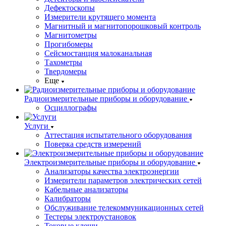
Дефектоскопы
Измерители крутящего момента
Магнитный и магнитопорошковый контроль
Магнитометры
Прогибомеры
Сейсмостанция малоканальная
Тахометры
Твердомеры
Еще
Радиоизмерительные приборы и оборудование
Осциллографы
Услуги
Аттестация испытательного оборудования
Поверка средств измерений
Электроизмерительные приборы и оборудование
Анализаторы качества электроэнергии
Измерители параметров электрических сетей
Кабельные анализаторы
Калибраторы
Обслуживание телекоммуникационных сетей
Тестеры электроустановок
Токовые клещи