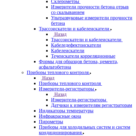
Склерометры
Измерители прочности бетона отрыв
со скалыванием
Ультразвуковые измерители прочности
бетона
Трассоискатели и кабелеискатели
Назад
Трассоискатели и кабелеискатели
Кабеледефектоискатели
Кабелеискатели
Течеискатели корреляционные
Формы для образцов бетона, цемента,
асфальтобетона
Приборы теплового контроля
Назад
Приборы теплового контроля
Измерители-регистраторы
Назад
Измерители-регистраторы
Датчики к измерителям регистраторам
Индикаторы температуры
Инфракрасные окна
Пирометры
Приборы для холодильных систем и систем
кондиционирования