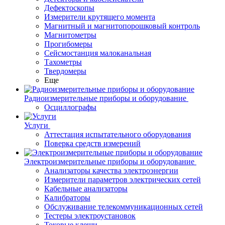
Дефектоскопы
Измерители крутящего момента
Магнитный и магнитопорошковый контроль
Магнитометры
Прогибомеры
Сейсмостанция малоканальная
Тахометры
Твердомеры
Еще
Радиоизмерительные приборы и оборудование
Осциллографы
Услуги
Аттестация испытательного оборудования
Поверка средств измерений
Электроизмерительные приборы и оборудование
Анализаторы качества электроэнергии
Измерители параметров электрических сетей
Кабельные анализаторы
Калибраторы
Обслуживание телекоммуникационных сетей
Тестеры электроустановок
Токовые клещи