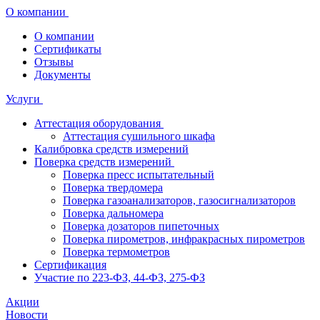
О компании
О компании
Сертификаты
Отзывы
Документы
Услуги
Аттестация оборудования
Аттестация сушильного шкафа
Калибровка средств измерений
Поверка средств измерений
Поверка пресс испытательный
Поверка твердомера
Поверка газоанализаторов, газосигнализаторов
Поверка дальномера
Поверка дозаторов пипеточных
Поверка пирометров, инфракрасных пирометров
Поверка термометров
Сертификация
Участие по 223-ФЗ, 44-ФЗ, 275-ФЗ
Акции
Новости