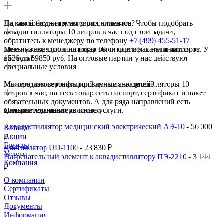
Да, мы консультируем своих клиентов. Чтобы подобрать
На какой бюджет я могу рассчитывать?
аквадистилляторы 10 литров в час под свои задачи,
обратитесь к менеджеру по телефону
+7 (499) 455-51-17
Цены на аквадистилляторы 10 литров в час начинаются от
Мне нужно, чтобы на товар были сертификаты и паспорта. У
1526 до 69850 руб. На оптовые партии у нас действуют
вас есть?
специальные условия.
Мы продаем сертифицированные аквадистилляторы 10
Можете посоветовать топ3 лучших моделей?
литров в час, на весь товар есть паспорт, сертификат и пакет
обязательных документов. А для ряда направлений есть
дополнительные сервисные услуги.
Самыми ходовыми являются:
Интернет-магазин
Аквадистиллятор медицинский электрический АЭ-10
- 56 000
Каталог
Акции
₽
Бренды
Дистиллятор UD-1100
- 23 830 ₽
Услуги
Нагревательный элемент к аквадистиллятору ПЭ-2210
- 3 144
Компания
₽
О компании
Сертификаты
Отзывы
Документы
Информация