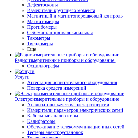
Дефектоскопы
Измерители крутящего момента
Магнитный и магнитопорошковый контроль
Магнитометры
Прогибомеры
Сейсмостанция малоканальная
Тахометры
Твердомеры
Еще
Радиоизмерительные приборы и оборудование
Осциллографы
Услуги
Аттестация испытательного оборудования
Поверка средств измерений
Электроизмерительные приборы и оборудование
Анализаторы качества электроэнергии
Измерители параметров электрических сетей
Кабельные анализаторы
Калибраторы
Обслуживание телекоммуникационных сетей
Тестеры электроустановок
Токовые клещи