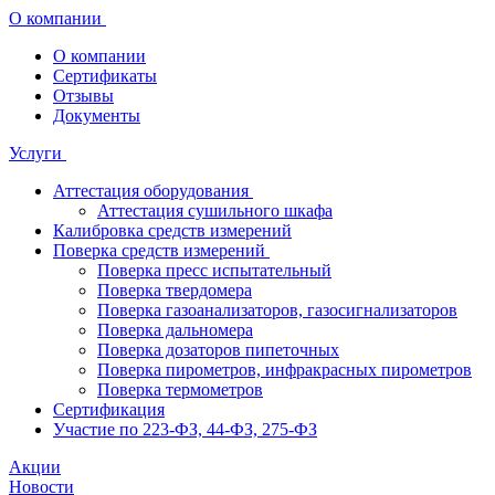
О компании
О компании
Сертификаты
Отзывы
Документы
Услуги
Аттестация оборудования
Аттестация сушильного шкафа
Калибровка средств измерений
Поверка средств измерений
Поверка пресс испытательный
Поверка твердомера
Поверка газоанализаторов, газосигнализаторов
Поверка дальномера
Поверка дозаторов пипеточных
Поверка пирометров, инфракрасных пирометров
Поверка термометров
Сертификация
Участие по 223-ФЗ, 44-ФЗ, 275-ФЗ
Акции
Новости