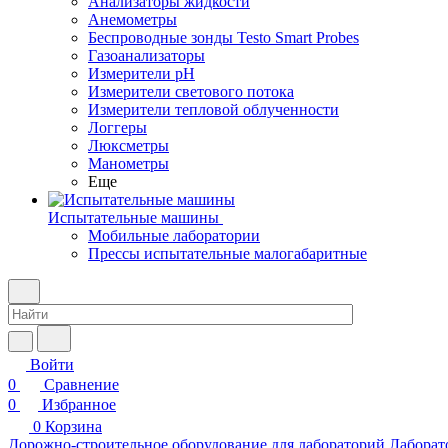
Анализаторы жидкости
Анемометры
Беспроводные зонды Testo Smart Probes
Газоанализаторы
Измерители pH
Измерители светового потока
Измерители тепловой облученности
Логгеры
Люксметры
Манометры
Еще
Испытательные машины
Мобильные лаборатории
Прессы испытательные малогабаритные
Войти
0
Сравнение
0
Избранное
0
Корзина
Дорожно-строительное оборудование для лабораторий
Лаборат