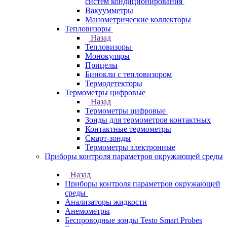
систем кондиционирования
Вакуумметры
Манометрические коллекторы
Тепловизоры
Назад
Тепловизоры
Монокуляры
Прицелы
Бинокли с тепловизором
Термодетекторы
Термометры цифровые
Назад
Термометры цифровые
Зонды для термометров контактных
Контактные термометры
Смарт-зонды
Термометры электронные
Приборы контроля параметров окружающей среды
Назад
Приборы контроля параметров окружающей
среды
Анализаторы жидкости
Анемометры
Беспроводные зонды Testo Smart Probes