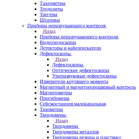
Тахеометры
Теодолиты
Трегеры
Штативы
Приборы неразрушающего контроля
Назад
Приборы неразрушающего контроля
Видеоэндоскопы
Детекторы и кабелеискатели
Дефектоскопы
Назад
Дефектоскопы
Оптические дефектоскопы
Ультразвуковые дефектоскопы
Измерители крутящего момента
Магнитный и магнитопорошковый контроль
Магнитометры
Прогибомеры
Сейсмостанция малоканальная
Тахометры
Твердомеры
Назад
Твердомеры
Твердомеры металлов
Твердомеры резины и пластмасс