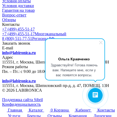
Условия оплаты
Условия доставки
Гарантия на товар
Вопрос-ответ
Обзоры
Контакты
+7 (499) 455-51-17
+7 (499) 455-51-17
Многоканальный
8 (800) 511-77-51
Регионы РФ
Заказать звонок
E-mail
info@labironica.ru
Адрес
Ольга Кравченко
115551, г. Москва, Шипиловский пр-д, д. 47, ПОМЕЩ. 13Н
Здравствуйте! Готова помочь
Режим работы
вам. Напишите мне, если у
Пн. – Пт.: с 9:00 до 18:00
вас появятся вопросы.
info@labironica.ru
115551, г. Москва, Шипиловский пр-д, д. 47, ПОМЕЩ. 13Н
© 2026 LABIRONICA
Поддержка сайта S
ibril
Конфиденциальность
Главная
Каталог
0
Корзина
Кабинет
Контакты
Услуги
Бренды
Отзывы
Компания
Лицензии