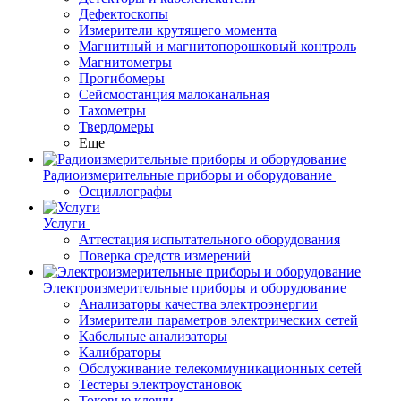
Дефектоскопы
Измерители крутящего момента
Магнитный и магнитопорошковый контроль
Магнитометры
Прогибомеры
Сейсмостанция малоканальная
Тахометры
Твердомеры
Еще
Радиоизмерительные приборы и оборудование
Осциллографы
Услуги
Аттестация испытательного оборудования
Поверка средств измерений
Электроизмерительные приборы и оборудование
Анализаторы качества электроэнергии
Измерители параметров электрических сетей
Кабельные анализаторы
Калибраторы
Обслуживание телекоммуникационных сетей
Тестеры электроустановок
Токовые клещи