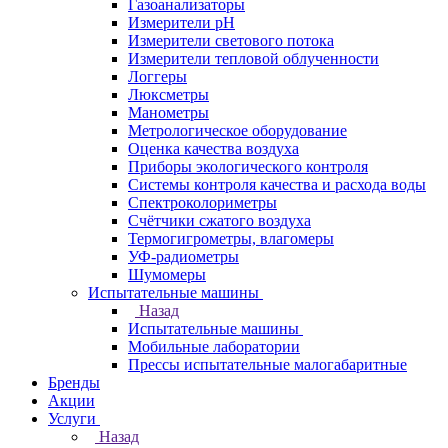
Газоанализаторы
Измерители pH
Измерители светового потока
Измерители тепловой облученности
Логгеры
Люксметры
Манометры
Метрологическое оборудование
Оценка качества воздуха
Приборы экологического контроля
Системы контроля качества и расхода воды
Спектроколориметры
Счётчики сжатого воздуха
Термогигрометры, влагомеры
УФ-радиометры
Шумомеры
Испытательные машины
Назад
Испытательные машины
Мобильные лаборатории
Прессы испытательные малогабаритные
Бренды
Акции
Услуги
Назад