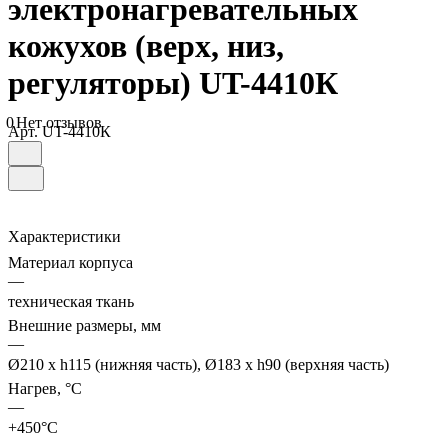
электронагревательных
кожухов (верх, низ,
регуляторы) UT-4410К
0
Нет отзывов
Арт.
UT-4410К
Характеристики
Материал корпуса
—
техническая ткань
Внешние размеры, мм
—
Ø210 х h115 (нижняя часть), Ø183 х h90 (верхняя часть)
Нагрев, °С
—
+450°С