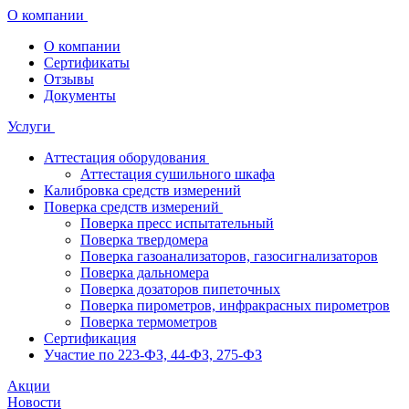
О компании
О компании
Сертификаты
Отзывы
Документы
Услуги
Аттестация оборудования
Аттестация сушильного шкафа
Калибровка средств измерений
Поверка средств измерений
Поверка пресс испытательный
Поверка твердомера
Поверка газоанализаторов, газосигнализаторов
Поверка дальномера
Поверка дозаторов пипеточных
Поверка пирометров, инфракрасных пирометров
Поверка термометров
Сертификация
Участие по 223-ФЗ, 44-ФЗ, 275-ФЗ
Акции
Новости