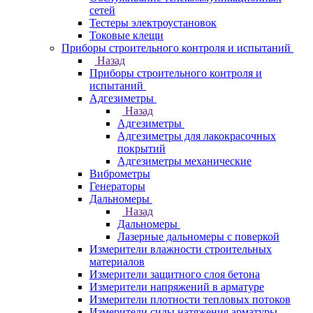
сетей
Тестеры электроустановок
Токовые клещи
Приборы строительного контроля и испытаний
Назад
Приборы строительного контроля и
испытаний
Адгезиметры
Назад
Адгезиметры
Адгезиметры для лакокрасочных
покрытий
Адгезиметры механические
Виброметры
Генераторы
Дальномеры
Назад
Дальномеры
Лазерные дальномеры с поверкой
Измерители влажности строительных
материалов
Измерители защитного слоя бетона
Измерители напряжений в арматуре
Измерители плотности тепловых потоков
Измерители силы натяжения арматуры