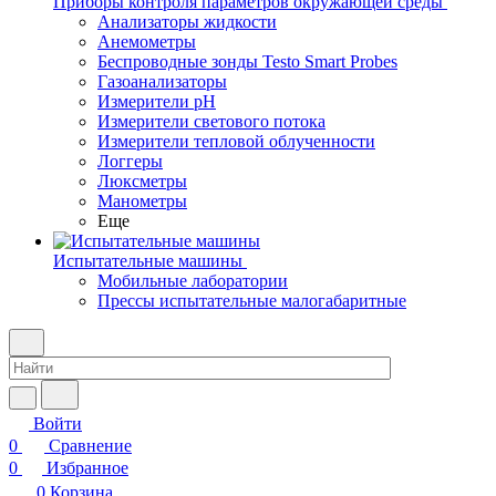
Приборы контроля параметров окружающей среды
Анализаторы жидкости
Анемометры
Беспроводные зонды Testo Smart Probes
Газоанализаторы
Измерители pH
Измерители светового потока
Измерители тепловой облученности
Логгеры
Люксметры
Манометры
Еще
Испытательные машины
Мобильные лаборатории
Прессы испытательные малогабаритные
Войти
0
Сравнение
0
Избранное
0
Корзина