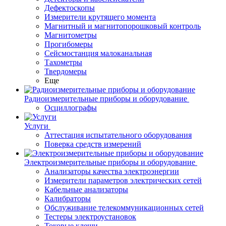
Дефектоскопы
Измерители крутящего момента
Магнитный и магнитопорошковый контроль
Магнитометры
Прогибомеры
Сейсмостанция малоканальная
Тахометры
Твердомеры
Еще
Радиоизмерительные приборы и оборудование
Осциллографы
Услуги
Аттестация испытательного оборудования
Поверка средств измерений
Электроизмерительные приборы и оборудование
Анализаторы качества электроэнергии
Измерители параметров электрических сетей
Кабельные анализаторы
Калибраторы
Обслуживание телекоммуникационных сетей
Тестеры электроустановок
Токовые клещи