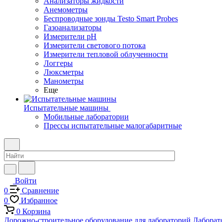
Анализаторы жидкости
Анемометры
Беспроводные зонды Testo Smart Probes
Газоанализаторы
Измерители pH
Измерители светового потока
Измерители тепловой облученности
Логгеры
Люксметры
Манометры
Еще
Испытательные машины
Мобильные лаборатории
Прессы испытательные малогабаритные
Войти
0
Сравнение
0
Избранное
0
Корзина
Дорожно-строительное оборудование для лабораторий
Лаборат