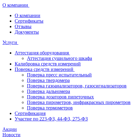
О компании
О компании
Сертификаты
Отзывы
Документы
Услуги
Аттестация оборудования
Аттестация сушильного шкафа
Калибровка средств измерений
Поверка средств измерений
Поверка пресс испытательный
Поверка твердомера
Поверка газоанализаторов, газосигнализаторов
Поверка дальномера
Поверка дозаторов пипеточных
Поверка пирометров, инфракрасных пирометров
Поверка термометров
Сертификация
Участие по 223-ФЗ, 44-ФЗ, 275-ФЗ
Акции
Новости