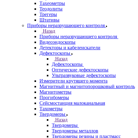
Тахеометры
Теодолиты
Трегеры
Штативы
Приборы неразрушающего контроля
Назад
Приборы неразрушающего контроля
Видеоэндоскопы
Детекторы и кабелеискатели
Дефектоскопы
Назад
Дефектоскопы
Оптические дефектоскопы
Ультразвуковые дефектоскопы
Измерители крутящего момента
Магнитный и магнитопорошковый контроль
Магнитометры
Прогибомеры
Сейсмостанция малоканальная
Тахометры
Твердомеры
Назад
Твердомеры
Твердомеры металлов
Твердомеры резины и пластмасс