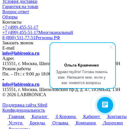
Условия доставки
Гарантия на товар
Вопрос-ответ
Обзоры
Контакты
+7 (499) 455-51-17
+7 (499) 455-51-17
Многоканальный
8 (800) 511-77-51
Регионы РФ
Заказать звонок
E-mail
info@labironica.ru
Адрес
115551, г. Москва, Шипиловский пр-д, д. 47, ПОМЕЩ. 13Н
Ольга Кравченко
Режим работы
Здравствуйте! Готова помочь
Пн. – Пт.: с 9:00 до 18:00
вам. Напишите мне, если у
вас появятся вопросы.
info@labironica.ru
115551, г. Москва, Шипиловский пр-д, д. 47, ПОМЕЩ. 13Н
© 2026 LABIRONICA
Поддержка сайта S
ibril
Конфиденциальность
Главная
Каталог
0
Корзина
Кабинет
Контакты
Услуги
Бренды
Отзывы
Компания
Лицензии