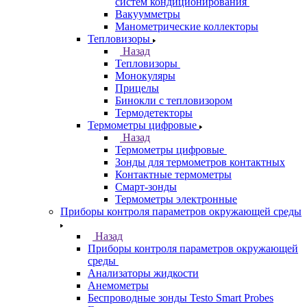
систем кондиционирования
Вакуумметры
Манометрические коллекторы
Тепловизоры
Назад
Тепловизоры
Монокуляры
Прицелы
Бинокли с тепловизором
Термодетекторы
Термометры цифровые
Назад
Термометры цифровые
Зонды для термометров контактных
Контактные термометры
Смарт-зонды
Термометры электронные
Приборы контроля параметров окружающей среды
Назад
Приборы контроля параметров окружающей
среды
Анализаторы жидкости
Анемометры
Беспроводные зонды Testo Smart Probes