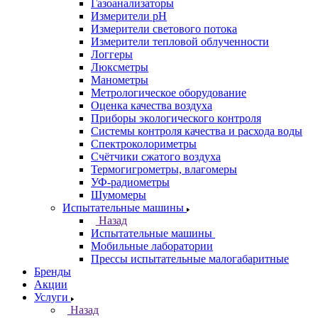
Газоанализаторы
Измерители pH
Измерители светового потока
Измерители тепловой облученности
Логгеры
Люксметры
Манометры
Метрологическое оборудование
Оценка качества воздуха
Приборы экологического контроля
Системы контроля качества и расхода воды
Спектроколориметры
Счётчики сжатого воздуха
Термогигрометры, влагомеры
УФ-радиометры
Шумомеры
Испытательные машины
Назад
Испытательные машины
Мобильные лаборатории
Прессы испытательные малогабаритные
Бренды
Акции
Услуги
Назад