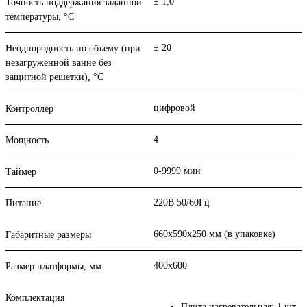
± 1,0
Точность поддержания заданной
температуры, °С
± 20
Неоднородность по объему (при
незагруженной ванне без
защитной решетки), °С
цифровой
Контроллер
4
Мощность
0-9999 мин
Таймер
220В 50/60Гц
Питание
660х590х250 мм (в упаковке)
Габаритные размеры
400х600
Размер платформы, мм
Комплектация
Плита нагревательная: 1 шт.