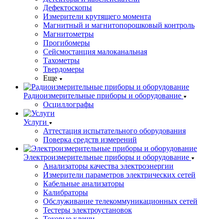
Дефектоскопы
Измерители крутящего момента
Магнитный и магнитопорошковый контроль
Магнитометры
Прогибомеры
Сейсмостанция малоканальная
Тахометры
Твердомеры
Еще
Радиоизмерительные приборы и оборудование
Осциллографы
Услуги
Аттестация испытательного оборудования
Поверка средств измерений
Электроизмерительные приборы и оборудование
Анализаторы качества электроэнергии
Измерители параметров электрических сетей
Кабельные анализаторы
Калибраторы
Обслуживание телекоммуникационных сетей
Тестеры электроустановок
Токовые клещи