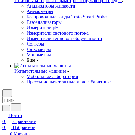
Приборы контроля параметров окружающей среды
Анализаторы жидкости
Анемометры
Беспроводные зонды Testo Smart Probes
Газоанализаторы
Измерители pH
Измерители светового потока
Измерители тепловой облученности
Логгеры
Люксметры
Манометры
Еще
Испытательные машины
Мобильные лаборатории
Прессы испытательные малогабаритные
Войти
0
Сравнение
0
Избранное
0
Корзина