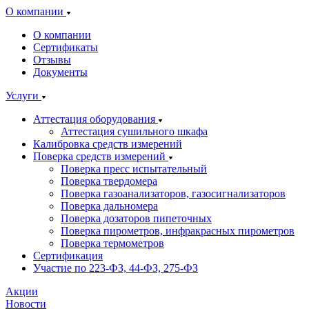
О компании
О компании
Сертификаты
Отзывы
Документы
Услуги
Аттестация оборудования
Аттестация сушильного шкафа
Калибровка средств измерений
Поверка средств измерений
Поверка пресс испытательный
Поверка твердомера
Поверка газоанализаторов, газосигнализаторов
Поверка дальномера
Поверка дозаторов пипеточных
Поверка пирометров, инфракрасных пирометров
Поверка термометров
Сертификация
Участие по 223-ФЗ, 44-ФЗ, 275-ФЗ
Акции
Новости