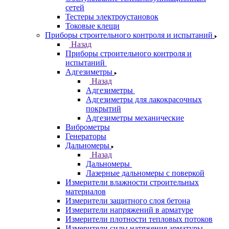
сетей
Тестеры электроустановок
Токовые клещи
Приборы строительного контроля и испытаний
Назад
Приборы строительного контроля и
испытаний
Адгезиметры
Назад
Адгезиметры
Адгезиметры для лакокрасочных
покрытий
Адгезиметры механические
Виброметры
Генераторы
Дальномеры
Назад
Дальномеры
Лазерные дальномеры с поверкой
Измерители влажности строительных
материалов
Измерители защитного слоя бетона
Измерители напряжений в арматуре
Измерители плотности тепловых потоков
Измерители силы натяжения арматуры