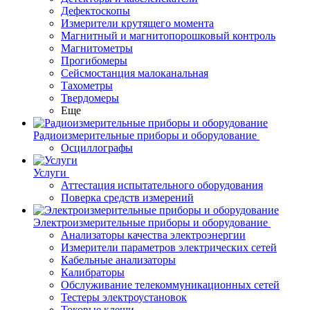
Дефектоскопы
Измерители крутящего момента
Магнитный и магнитопорошковый контроль
Магнитометры
Прогибомеры
Сейсмостанция малоканальная
Тахометры
Твердомеры
Еще
Радиоизмерительные приборы и оборудование
Осциллографы
Услуги
Аттестация испытательного оборудования
Поверка средств измерений
Электроизмерительные приборы и оборудование
Анализаторы качества электроэнергии
Измерители параметров электрических сетей
Кабельные анализаторы
Калибраторы
Обслуживание телекоммуникационных сетей
Тестеры электроустановок
Токовые клещи