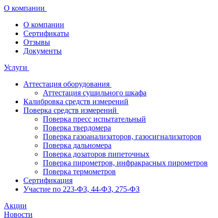
О компании
О компании
Сертификаты
Отзывы
Документы
Услуги
Аттестация оборудования
Аттестация сушильного шкафа
Калибровка средств измерений
Поверка средств измерений
Поверка пресс испытательный
Поверка твердомера
Поверка газоанализаторов, газосигнализаторов
Поверка дальномера
Поверка дозаторов пипеточных
Поверка пирометров, инфракрасных пирометров
Поверка термометров
Сертификация
Участие по 223-ФЗ, 44-ФЗ, 275-ФЗ
Акции
Новости