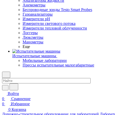
Анализаторы жидкости
Анемометры
Беспроводные зонды Testo Smart Probes
Газоанализаторы
Измерители pH
Измерители светового потока
Измерители тепловой облученности
Логгеры
Люксметры
Манометры
Еще
Испытательные машины
Мобильные лаборатории
Прессы испытательные малогабаритные
Войти
0
Сравнение
0
Избранное
0
Корзина
Дорожно-строительное оборудование для лабораторий
Лаборат