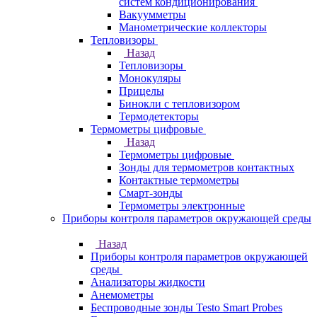
систем кондиционирования
Вакуумметры
Манометрические коллекторы
Тепловизоры
Назад
Тепловизоры
Монокуляры
Прицелы
Бинокли с тепловизором
Термодетекторы
Термометры цифровые
Назад
Термометры цифровые
Зонды для термометров контактных
Контактные термометры
Смарт-зонды
Термометры электронные
Приборы контроля параметров окружающей среды
Назад
Приборы контроля параметров окружающей
среды
Анализаторы жидкости
Анемометры
Беспроводные зонды Testo Smart Probes