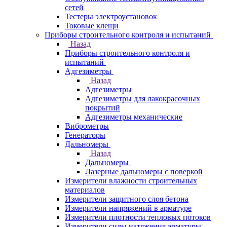
сетей
Тестеры электроустановок
Токовые клещи
Приборы строительного контроля и испытаний
Назад
Приборы строительного контроля и
испытаний
Адгезиметры
Назад
Адгезиметры
Адгезиметры для лакокрасочных
покрытий
Адгезиметры механические
Виброметры
Генераторы
Дальномеры
Назад
Дальномеры
Лазерные дальномеры с поверкой
Измерители влажности строительных
материалов
Измерители защитного слоя бетона
Измерители напряжений в арматуре
Измерители плотности тепловых потоков
Измерители силы натяжения арматуры