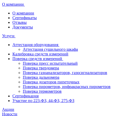
О компании
О компании
Сертификаты
Отзывы
Документы
Услуги
Аттестация оборудования
Аттестация сушильного шкафа
Калибровка средств измерений
Поверка средств измерений
Поверка пресс испытательный
Поверка твердомера
Поверка газоанализаторов, газосигнализаторов
Поверка дальномера
Поверка дозаторов пипеточных
Поверка пирометров, инфракрасных пирометров
Поверка термометров
Сертификация
Участие по 223-ФЗ, 44-ФЗ, 275-ФЗ
Акции
Новости