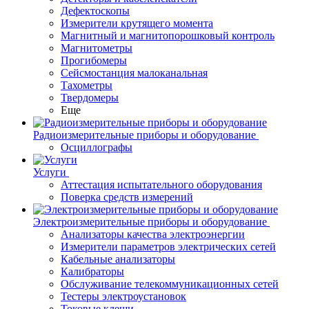
Дефектоскопы
Измерители крутящего момента
Магнитный и магнитопорошковый контроль
Магнитометры
Прогибомеры
Сейсмостанция малоканальная
Тахометры
Твердомеры
Еще
Радиоизмерительные приборы и оборудование
Осциллографы
Услуги
Аттестация испытательного оборудования
Поверка средств измерений
Электроизмерительные приборы и оборудование
Анализаторы качества электроэнергии
Измерители параметров электрических сетей
Кабельные анализаторы
Калибраторы
Обслуживание телекоммуникационных сетей
Тестеры электроустановок
Токовые клещи