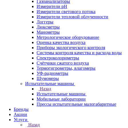
Газоанализаторы
Измерители pH
Измерители светового потока
Измерители тепловой облученности
Логгеры
Люксметры
Манометры
Метрологическое оборудование
Оценка качества воздуха
Приборы экологического контроля
Системы контроля качества и расхода воды
Спектроколориметры
Счётчики сжатого воздуха
Термогигрометры, влагомеры
УФ-радиометры
Шумомеры
Испытательные машины
Назад
Испытательные машины
Мобильные лаборатории
Прессы испытательные малогабаритные
Бренды
Акции
Услуги
Назад