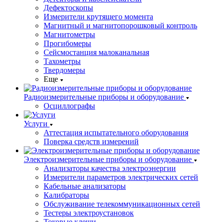
Дефектоскопы
Измерители крутящего момента
Магнитный и магнитопорошковый контроль
Магнитометры
Прогибомеры
Сейсмостанция малоканальная
Тахометры
Твердомеры
Еще
Радиоизмерительные приборы и оборудование
Осциллографы
Услуги
Аттестация испытательного оборудования
Поверка средств измерений
Электроизмерительные приборы и оборудование
Анализаторы качества электроэнергии
Измерители параметров электрических сетей
Кабельные анализаторы
Калибраторы
Обслуживание телекоммуникационных сетей
Тестеры электроустановок
Токовые клещи