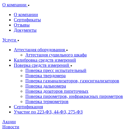
О компании
О компании
Сертификаты
Отзывы
Документы
Услуги
Аттестация оборудования
Аттестация сушильного шкафа
Калибровка средств измерений
Поверка средств измерений
Поверка пресс испытательный
Поверка твердомера
Поверка газоанализаторов, газосигнализаторов
Поверка дальномера
Поверка дозаторов пипеточных
Поверка пирометров, инфракрасных пирометров
Поверка термометров
Сертификация
Участие по 223-ФЗ, 44-ФЗ, 275-ФЗ
Акции
Новости