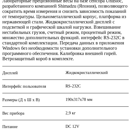
Лабораторные прецизионные весы на базе сенсора UniBloc,
разработанного компанией Shimadzu (Япония), позволяющего
сократить время измерения и снизить зависимость показаний
от температуры. Цельнометаллический корпус, платформа из
нержавеющей стали. Жидкокристаллический дисплей с
подсветкой и графической шкалой нагрузки. Взвешивание
нестабильных грузов, счетный режим, процентный режим,
множество дополнительных функций. интерфейс RS-232С в
стандартной комплектации. Передача данных в приложения
Windows без необходимости установки дополнительного
программного обеспечения. Калибровка внешней гирей.
Ветрозащитный короб в комплекте.
Жидкокристаллический
Дисплей
RS-232C
Интерфейс пользователя
190х317х78 мм
Размеры (Д х Ш х В)
2,9 кг
Вес прибора
DC 12V
Питание