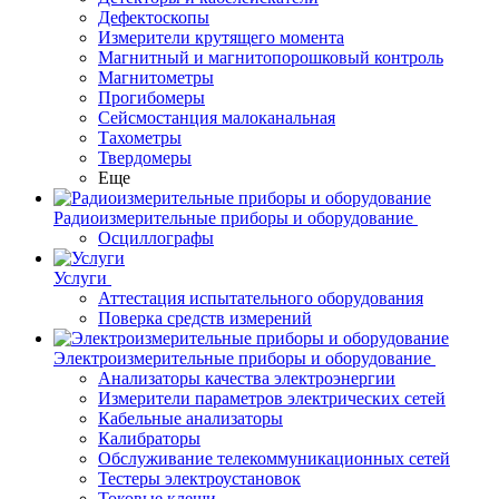
Дефектоскопы
Измерители крутящего момента
Магнитный и магнитопорошковый контроль
Магнитометры
Прогибомеры
Сейсмостанция малоканальная
Тахометры
Твердомеры
Еще
Радиоизмерительные приборы и оборудование
Осциллографы
Услуги
Аттестация испытательного оборудования
Поверка средств измерений
Электроизмерительные приборы и оборудование
Анализаторы качества электроэнергии
Измерители параметров электрических сетей
Кабельные анализаторы
Калибраторы
Обслуживание телекоммуникационных сетей
Тестеры электроустановок
Токовые клещи