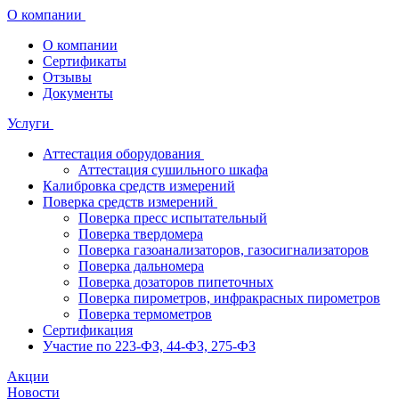
О компании
О компании
Сертификаты
Отзывы
Документы
Услуги
Аттестация оборудования
Аттестация сушильного шкафа
Калибровка средств измерений
Поверка средств измерений
Поверка пресс испытательный
Поверка твердомера
Поверка газоанализаторов, газосигнализаторов
Поверка дальномера
Поверка дозаторов пипеточных
Поверка пирометров, инфракрасных пирометров
Поверка термометров
Сертификация
Участие по 223-ФЗ, 44-ФЗ, 275-ФЗ
Акции
Новости