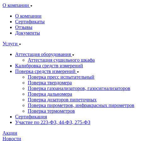
О компании
О компании
Сертификаты
Отзывы
Документы
Услуги
Аттестация оборудования
Аттестация сушильного шкафа
Калибровка средств измерений
Поверка средств измерений
Поверка пресс испытательный
Поверка твердомера
Поверка газоанализаторов, газосигнализаторов
Поверка дальномера
Поверка дозаторов пипеточных
Поверка пирометров, инфракрасных пирометров
Поверка термометров
Сертификация
Участие по 223-ФЗ, 44-ФЗ, 275-ФЗ
Акции
Новости