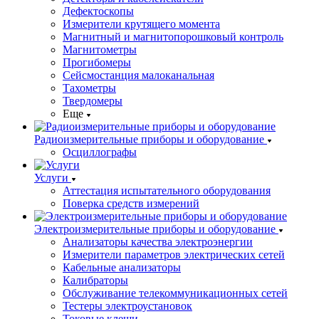
Дефектоскопы
Измерители крутящего момента
Магнитный и магнитопорошковый контроль
Магнитометры
Прогибомеры
Сейсмостанция малоканальная
Тахометры
Твердомеры
Еще
Радиоизмерительные приборы и оборудование
Осциллографы
Услуги
Аттестация испытательного оборудования
Поверка средств измерений
Электроизмерительные приборы и оборудование
Анализаторы качества электроэнергии
Измерители параметров электрических сетей
Кабельные анализаторы
Калибраторы
Обслуживание телекоммуникационных сетей
Тестеры электроустановок
Токовые клещи