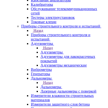
Кабельные анализаторы
Калибраторы
Обслуживание телекоммуникационных
сетей
Тестеры электроустановок
Токовые клещи
Приборы строительного контроля и испытаний
Назад
Приборы строительного контроля и
испытаний
Адгезиметры
Назад
Адгезиметры
Адгезиметры для лакокрасочных
покрытий
Адгезиметры механические
Виброметры
Генераторы
Дальномеры
Назад
Дальномеры
Лазерные дальномеры с поверкой
Измерители влажности строительных
материалов
Измерители защитного слоя бетона