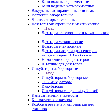
Бани водяные одноместные
Бани водяные четырехместные
Вакуумные аспирационные системы
Вортексы лабораторные
Дистилляторы стеклянные
Дозаторы электронные и механические
Назад
Дозаторы электронные и механические
Дозаторы механические
Дозаторы электронные
Дозаторы-насадки (диспенсеры-
насадки) серии ПЭ на бутыли
Наконечники для дозаторов
Штативы для дозаторов
Инкубаторы лабораторные
Назад
Инкубаторы лабораторные
CO2 Инкубаторы
Инкубаторы
Инкубаторы с водяной рубашкой
Камеры тепла и влажности
Климатические камеры
Колбонагреватель и нагреватель для
стаканов