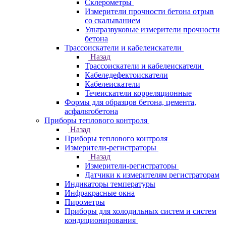
Склерометры
Измерители прочности бетона отрыв
со скалыванием
Ультразвуковые измерители прочности
бетона
Трассоискатели и кабелеискатели
Назад
Трассоискатели и кабелеискатели
Кабеледефектоискатели
Кабелеискатели
Течеискатели корреляционные
Формы для образцов бетона, цемента,
асфальтобетона
Приборы теплового контроля
Назад
Приборы теплового контроля
Измерители-регистраторы
Назад
Измерители-регистраторы
Датчики к измерителям регистраторам
Индикаторы температуры
Инфракрасные окна
Пирометры
Приборы для холодильных систем и систем
кондиционирования