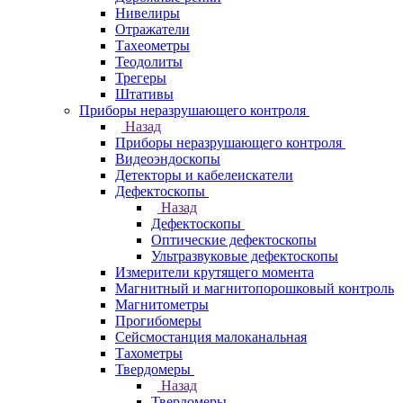
Нивелиры
Отражатели
Тахеометры
Теодолиты
Трегеры
Штативы
Приборы неразрушающего контроля
Назад
Приборы неразрушающего контроля
Видеоэндоскопы
Детекторы и кабелеискатели
Дефектоскопы
Назад
Дефектоскопы
Оптические дефектоскопы
Ультразвуковые дефектоскопы
Измерители крутящего момента
Магнитный и магнитопорошковый контроль
Магнитометры
Прогибомеры
Сейсмостанция малоканальная
Тахометры
Твердомеры
Назад
Твердомеры