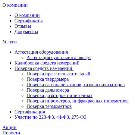
О компании
О компании
Сертификаты
Отзывы
Документы
Услуги
Аттестация оборудования
Аттестация сушильного шкафа
Калибровка средств измерений
Поверка средств измерений
Поверка пресс испытательный
Поверка твердомера
Поверка газоанализаторов, газосигнализаторов
Поверка дальномера
Поверка дозаторов пипеточных
Поверка пирометров, инфракрасных пирометров
Поверка термометров
Сертификация
Участие по 223-ФЗ, 44-ФЗ, 275-ФЗ
Акции
Новости