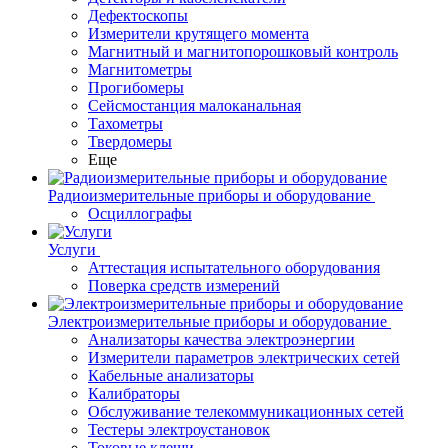
Дефектоскопы
Измерители крутящего момента
Магнитный и магнитопорошковый контроль
Магнитометры
Прогибомеры
Сейсмостанция малоканальная
Тахометры
Твердомеры
Еще
Радиоизмерительные приборы и оборудование
Осциллографы
Услуги
Аттестация испытательного оборудования
Поверка средств измерений
Электроизмерительные приборы и оборудование
Анализаторы качества электроэнергии
Измерители параметров электрических сетей
Кабельные анализаторы
Калибраторы
Обслуживание телекоммуникационных сетей
Тестеры электроустановок
Токовые клещи