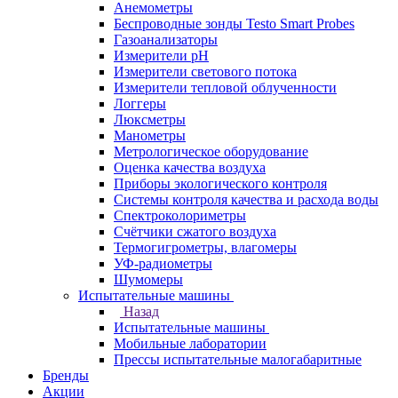
Анемометры
Беспроводные зонды Testo Smart Probes
Газоанализаторы
Измерители pH
Измерители светового потока
Измерители тепловой облученности
Логгеры
Люксметры
Манометры
Метрологическое оборудование
Оценка качества воздуха
Приборы экологического контроля
Системы контроля качества и расхода воды
Спектроколориметры
Счётчики сжатого воздуха
Термогигрометры, влагомеры
УФ-радиометры
Шумомеры
Испытательные машины
Назад
Испытательные машины
Мобильные лаборатории
Прессы испытательные малогабаритные
Бренды
Акции