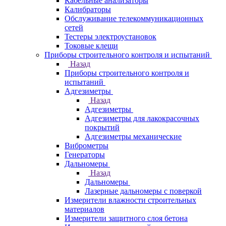
Кабельные анализаторы
Калибраторы
Обслуживание телекоммуникационных
сетей
Тестеры электроустановок
Токовые клещи
Приборы строительного контроля и испытаний
Назад
Приборы строительного контроля и
испытаний
Адгезиметры
Назад
Адгезиметры
Адгезиметры для лакокрасочных
покрытий
Адгезиметры механические
Виброметры
Генераторы
Дальномеры
Назад
Дальномеры
Лазерные дальномеры с поверкой
Измерители влажности строительных
материалов
Измерители защитного слоя бетона