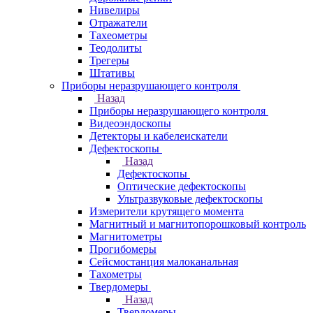
Нивелиры
Отражатели
Тахеометры
Теодолиты
Трегеры
Штативы
Приборы неразрушающего контроля
Назад
Приборы неразрушающего контроля
Видеоэндоскопы
Детекторы и кабелеискатели
Дефектоскопы
Назад
Дефектоскопы
Оптические дефектоскопы
Ультразвуковые дефектоскопы
Измерители крутящего момента
Магнитный и магнитопорошковый контроль
Магнитометры
Прогибомеры
Сейсмостанция малоканальная
Тахометры
Твердомеры
Назад
Твердомеры