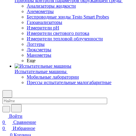
Приборы контроля параметров окружающей среды
Анализаторы жидкости
Анемометры
Беспроводные зонды Testo Smart Probes
Газоанализаторы
Измерители pH
Измерители светового потока
Измерители тепловой облученности
Логгеры
Люксметры
Манометры
Еще
Испытательные машины
Мобильные лаборатории
Прессы испытательные малогабаритные
Войти
0
Сравнение
0
Избранное
0
Корзина