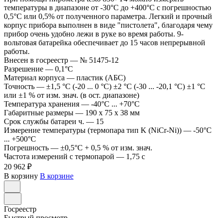
температуры в диапазоне от -30°С до +400°С с погрешностью
0,5°С или 0,5% от полученного параметра. Легкий и прочный
корпус прибора выполнен в виде "пистолета", благодаря чему
прибор очень удобно лежи в руке во время работы. 9-
вольтовая батарейка обеспечивает до 15 часов непрерывной
работы.
Внесен в госреестр
—
№ 51475-12
Разрешение
—
0,1°C
Материал корпуса
—
пластик (АБС)
Точность
—
±1,5 °C (-20 ... 0 °C) ±2 °C (-30 ... -20,1 °C) ±1 °C
или ±1 % от изм. знач. (в ост. диапазоне)
Температура хранения
—
-40°C ... +70°C
Габаритные размеры
—
190 x 75 x 38 мм
Срок службы батареи ч.
—
15
Измерение температуры (термопара тип K (NiCr-Ni))
—
-50°C
... +500°C
Погрешность
—
±0,5°C + 0,5 % от изм. знач.
Частота измерений с термопарой
—
1,75 с
20 962 ₽
В корзину
В корзине
Госреестр
Быстрый просмотр