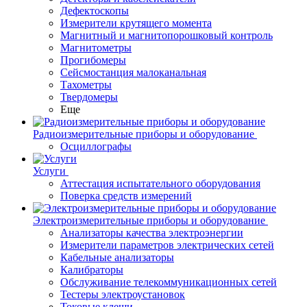
Дефектоскопы
Измерители крутящего момента
Магнитный и магнитопорошковый контроль
Магнитометры
Прогибомеры
Сейсмостанция малоканальная
Тахометры
Твердомеры
Еще
Радиоизмерительные приборы и оборудование
Осциллографы
Услуги
Аттестация испытательного оборудования
Поверка средств измерений
Электроизмерительные приборы и оборудование
Анализаторы качества электроэнергии
Измерители параметров электрических сетей
Кабельные анализаторы
Калибраторы
Обслуживание телекоммуникационных сетей
Тестеры электроустановок
Токовые клещи