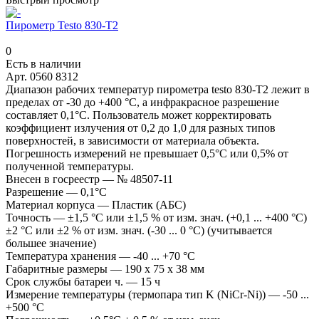
Пирометр Testo 830-T2
0
Есть в наличии
Арт.
0560 8312
Диапазон рабочих температур пирометра testo 830-T2 лежит в
пределах от -30 до +400 °С, а инфракрасное разрешение
составляет 0,1°С. Пользователь может корректировать
коэффициент излучения от 0,2 до 1,0 для разных типов
поверхностей, в зависимости от материала объекта.
Погрешность измерений не превышает 0,5°С или 0,5% от
полученной температуры.
Внесен в госреестр
—
№ 48507-11
Разрешение
—
0,1°C
Материал корпуса
—
Пластик (АБС)
Точность
—
±1,5 °C или ±1,5 % от изм. знач. (+0,1 ... +400 °C)
±2 °C или ±2 % от изм. знач. (-30 ... 0 °C) (учитывается
большее значение)
Температура хранения
—
-40 ... +70 °C
Габаритные размеры
—
190 x 75 x 38 мм
Срок службы батареи ч.
—
15 ч
Измерение температуры (термопара тип K (NiCr-Ni))
—
-50 ...
+500 °C