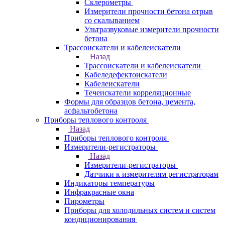
Склерометры
Измерители прочности бетона отрыв
со скалыванием
Ультразвуковые измерители прочности
бетона
Трассоискатели и кабелеискатели
Назад
Трассоискатели и кабелеискатели
Кабеледефектоискатели
Кабелеискатели
Течеискатели корреляционные
Формы для образцов бетона, цемента,
асфальтобетона
Приборы теплового контроля
Назад
Приборы теплового контроля
Измерители-регистраторы
Назад
Измерители-регистраторы
Датчики к измерителям регистраторам
Индикаторы температуры
Инфракрасные окна
Пирометры
Приборы для холодильных систем и систем
кондиционирования