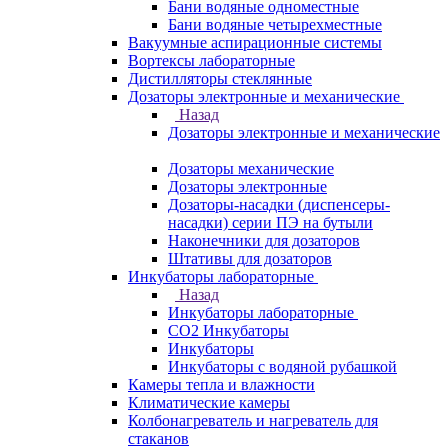
Бани водяные одноместные
Бани водяные четырехместные
Вакуумные аспирационные системы
Вортексы лабораторные
Дистилляторы стеклянные
Дозаторы электронные и механические
Назад
Дозаторы электронные и механические
Дозаторы механические
Дозаторы электронные
Дозаторы-насадки (диспенсеры-
насадки) серии ПЭ на бутыли
Наконечники для дозаторов
Штативы для дозаторов
Инкубаторы лабораторные
Назад
Инкубаторы лабораторные
CO2 Инкубаторы
Инкубаторы
Инкубаторы с водяной рубашкой
Камеры тепла и влажности
Климатические камеры
Колбонагреватель и нагреватель для
стаканов