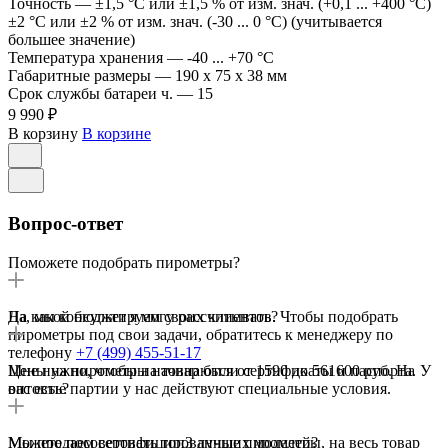
Точность
—
±1,5 °C или ±1,5 % от изм. знач. (+0,1 ... +400 °C)
±2 °C или ±2 % от изм. знач. (-30 ... 0 °C) (учитывается
большее значение)
Температура хранения
—
-40 ... +70 °C
Габаритные размеры
—
190 x 75 x 38 мм
Срок службы батареи ч.
—
15
9 990 ₽
В корзину
В корзине
Вопрос-ответ
Поможете подобрать пирометры?
Да, мы консультируем своих клиентов. Чтобы подобрать
На какой бюджет я могу рассчитывать?
пирометры под свои задачи, обратитесь к менеджеру по
телефону
+7 (499) 455-51-17
Цены на пирометры начинаются от 1590 до 561600 руб. На
Мне нужно, чтобы на товар были сертификаты и паспорта. У
оптовые партии у нас действуют специальные условия.
вас есть?
Мы продаем сертифицированные пирометры, на весь товар
Можете посоветовать топ3 лучших моделей?