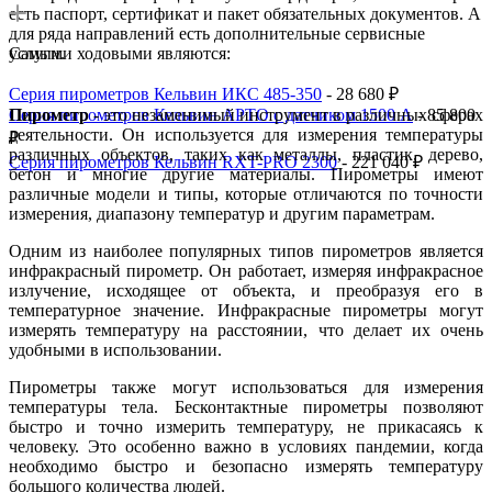
есть паспорт, сертификат и пакет обязательных документов. А
для ряда направлений есть дополнительные сервисные
услуги.
Самыми ходовыми являются:
Серия пирометров Кельвин ИКС 485-350
- 28 680 ₽
Серия пирометров Кельвин АРТО с датчиком 1500 А
Пирометр
- это незаменимый инструмент в различных сферах
- 85 800
деятельности. Он используется для измерения температуры
₽
различных объектов, таких как металлы, пластик, дерево,
Серия пирометров Кельвин RXT-PRO 2300
- 221 040 ₽
бетон и многие другие материалы. Пирометры имеют
различные модели и типы, которые отличаются по точности
измерения, диапазону температур и другим параметрам.
Одним из наиболее популярных типов пирометров является
инфракрасный пирометр. Он работает, измеряя инфракрасное
излучение, исходящее от объекта, и преобразуя его в
температурное значение. Инфракрасные пирометры могут
измерять температуру на расстоянии, что делает их очень
удобными в использовании.
Пирометры также могут использоваться для измерения
температуры тела. Бесконтактные пирометры позволяют
быстро и точно измерить температуру, не прикасаясь к
человеку. Это особенно важно в условиях пандемии, когда
необходимо быстро и безопасно измерять температуру
большого количества людей.