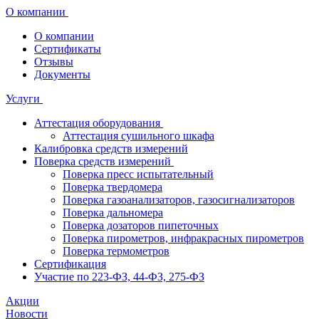
О компании
О компании
Сертификаты
Отзывы
Документы
Услуги
Аттестация оборудования
Аттестация сушильного шкафа
Калибровка средств измерений
Поверка средств измерений
Поверка пресс испытательный
Поверка твердомера
Поверка газоанализаторов, газосигнализаторов
Поверка дальномера
Поверка дозаторов пипеточных
Поверка пирометров, инфракрасных пирометров
Поверка термометров
Сертификация
Участие по 223-ФЗ, 44-ФЗ, 275-ФЗ
Акции
Новости