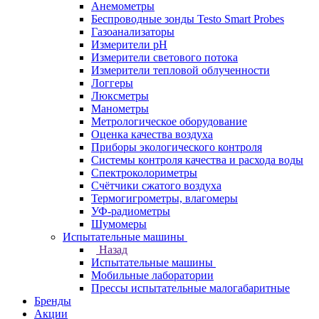
Анемометры
Беспроводные зонды Testo Smart Probes
Газоанализаторы
Измерители pH
Измерители светового потока
Измерители тепловой облученности
Логгеры
Люксметры
Манометры
Метрологическое оборудование
Оценка качества воздуха
Приборы экологического контроля
Системы контроля качества и расхода воды
Спектроколориметры
Счётчики сжатого воздуха
Термогигрометры, влагомеры
УФ-радиометры
Шумомеры
Испытательные машины
Назад
Испытательные машины
Мобильные лаборатории
Прессы испытательные малогабаритные
Бренды
Акции