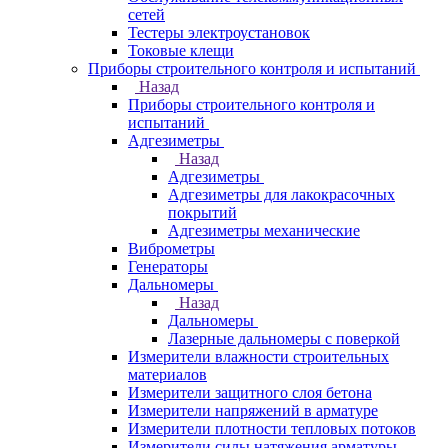
сетей
Тестеры электроустановок
Токовые клещи
Приборы строительного контроля и испытаний
Назад
Приборы строительного контроля и
испытаний
Адгезиметры
Назад
Адгезиметры
Адгезиметры для лакокрасочных
покрытий
Адгезиметры механические
Виброметры
Генераторы
Дальномеры
Назад
Дальномеры
Лазерные дальномеры с поверкой
Измерители влажности строительных
материалов
Измерители защитного слоя бетона
Измерители напряжений в арматуре
Измерители плотности тепловых потоков
Измерители силы натяжения арматуры