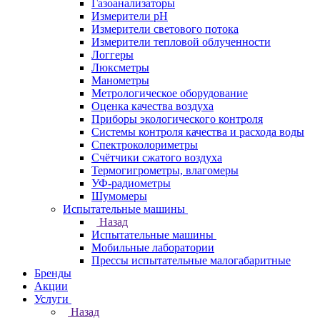
Газоанализаторы
Измерители pH
Измерители светового потока
Измерители тепловой облученности
Логгеры
Люксметры
Манометры
Метрологическое оборудование
Оценка качества воздуха
Приборы экологического контроля
Системы контроля качества и расхода воды
Спектроколориметры
Счётчики сжатого воздуха
Термогигрометры, влагомеры
УФ-радиометры
Шумомеры
Испытательные машины
Назад
Испытательные машины
Мобильные лаборатории
Прессы испытательные малогабаритные
Бренды
Акции
Услуги
Назад