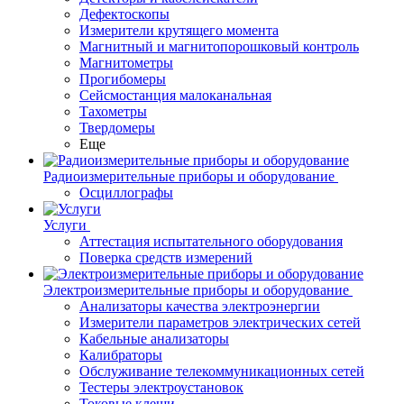
Дефектоскопы
Измерители крутящего момента
Магнитный и магнитопорошковый контроль
Магнитометры
Прогибомеры
Сейсмостанция малоканальная
Тахометры
Твердомеры
Еще
Радиоизмерительные приборы и оборудование
Осциллографы
Услуги
Аттестация испытательного оборудования
Поверка средств измерений
Электроизмерительные приборы и оборудование
Анализаторы качества электроэнергии
Измерители параметров электрических сетей
Кабельные анализаторы
Калибраторы
Обслуживание телекоммуникационных сетей
Тестеры электроустановок
Токовые клещи