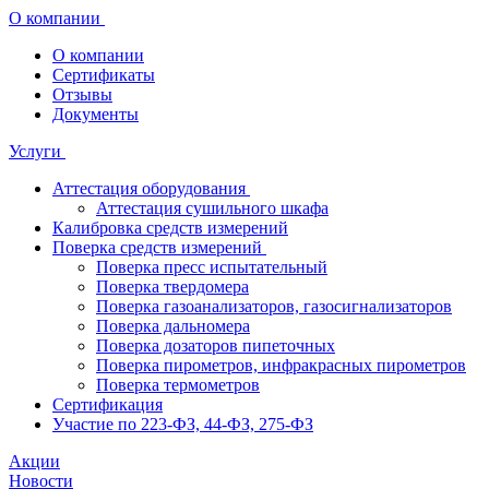
О компании
О компании
Сертификаты
Отзывы
Документы
Услуги
Аттестация оборудования
Аттестация сушильного шкафа
Калибровка средств измерений
Поверка средств измерений
Поверка пресс испытательный
Поверка твердомера
Поверка газоанализаторов, газосигнализаторов
Поверка дальномера
Поверка дозаторов пипеточных
Поверка пирометров, инфракрасных пирометров
Поверка термометров
Сертификация
Участие по 223-ФЗ, 44-ФЗ, 275-ФЗ
Акции
Новости