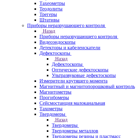
Тахеометры
Теодолиты
Трегеры
Штативы
Приборы неразрушающего контроля
Назад
Приборы неразрушающего контроля
Видеоэндоскопы
Детекторы и кабелеискатели
Дефектоскопы
Назад
Дефектоскопы
Оптические дефектоскопы
Ультразвуковые дефектоскопы
Измерители крутящего момента
Магнитный и магнитопорошковый контроль
Магнитометры
Прогибомеры
Сейсмостанция малоканальная
Тахометры
Твердомеры
Назад
Твердомеры
Твердомеры металлов
Твердомеры резины и пластмасс