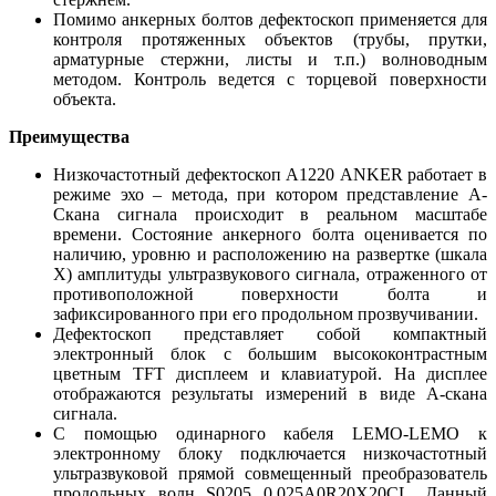
Помимо анкерных болтов дефектоскоп применяется для
контроля протяженных объектов (трубы, прутки,
арматурные стержни, листы и т.п.) волноводным
методом. Контроль ведется с торцевой поверхности
объекта.
Преимущества
Низкочастотный дефектоскоп А1220 ANKER работает в
режиме эхо – метода, при котором представление А-
Скана сигнала происходит в реальном масштабе
времени. Состояние анкерного болта оценивается по
наличию, уровню и расположению на развертке (шкала
Х) амплитуды ультразвукового сигнала, отраженного от
противоположной поверхности болта и
зафиксированного при его продольном прозвучивании.
Дефектоскоп представляет собой компактный
электронный блок с большим высококонтрастным
цветным TFT дисплеем и клавиатурой. На дисплее
отображаются результаты измерений в виде А-скана
сигнала.
С помощью одинарного кабеля LEMO-LEMO к
электронному блоку подключается низкочастотный
ультразвуковой прямой совмещенный преобразователь
продольных волн S0205 0.025A0R20Х20CL. Данный