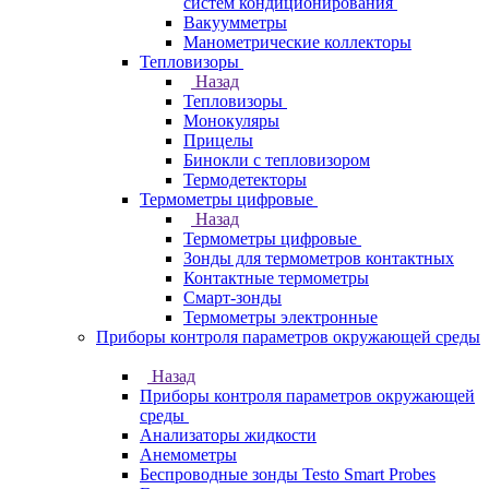
систем кондиционирования
Вакуумметры
Манометрические коллекторы
Тепловизоры
Назад
Тепловизоры
Монокуляры
Прицелы
Бинокли с тепловизором
Термодетекторы
Термометры цифровые
Назад
Термометры цифровые
Зонды для термометров контактных
Контактные термометры
Смарт-зонды
Термометры электронные
Приборы контроля параметров окружающей среды
Назад
Приборы контроля параметров окружающей
среды
Анализаторы жидкости
Анемометры
Беспроводные зонды Testo Smart Probes